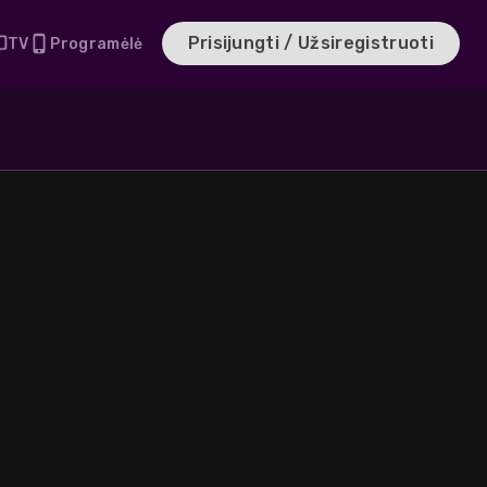
Prisijungti / Užsiregistruoti
TV
Programėlė